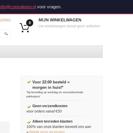
info@consolepro.nl
voor vragen.
loggen
MIJN WINKELWAGEN
0
Uw winkelwagen bevat geen artikelen.
Voor 22:00 besteld =
morgen in huis!*
*bij bestelling op werkdag en verzendmethode
pakketpost
Geen verzendkosten
voor orders vanaf €50
Alleen tevreden klanten
100% van onze klanten beveelt ons aan
»
Bekijk onze recensies