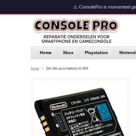
⚠️ ConsolePro is momenteel ge
Home
Xbox
Playstation
Ninten
home
»
2ds 3ds accu batterij ctr-003