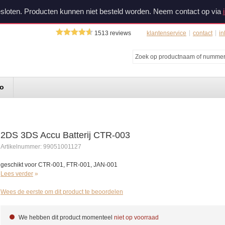
sloten. Producten kunnen niet besteld worden. Neem contact op via
1513
reviews
klantenservice
contact
in
do
2DS 3DS Accu Batterij CTR-003
Artikelnummer:
99051001127
geschikt voor CTR-001, FTR-001, JAN-001
Lees verder
Wees de eerste om dit product te beoordelen
We hebben dit product momenteel
niet op voorraad