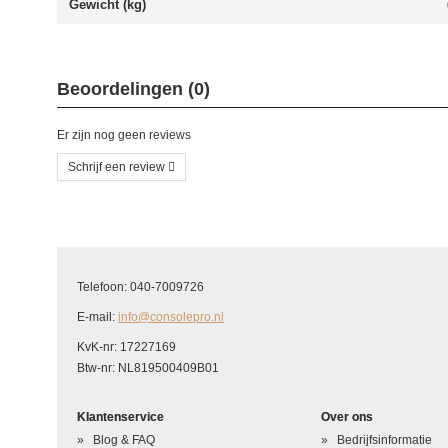
Gewicht (kg)
Beoordelingen (0)
Er zijn nog geen reviews
Schrijf een review
Schrijf uw eigen beoordeling
U beoordeelt: 2DS Touch Screen
Telefoon: 040-7009726
Hoe waardeert u dit product?
*
E-mail:
info@consolepro.nl
Waardering
KvK-nr: 17227169
Btw-nr: NL819500409B01
Uw naam
*
Klantenservice
Over ons
Uw beoordeling in één zin
*
Blog & FAQ
Bedrijfsinformatie