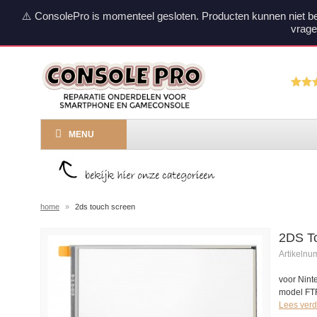
⚠️ ConsolePro is momenteel gesloten. Producten kunnen niet b
vrage
MENU
home
»
2ds touch screen
2DS T
Artikeln
voor Nin
model FT
Lees verd