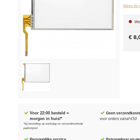
Wees de e
We 
€ 8,
Voor 22:00 besteld =
Geen verzendkost
morgen in huis!*
voor orders vanaf €50
*bij bestelling op werkdag en verzendmethode
pakketpost
Persoonlijke service
Betrouwbaar en gec