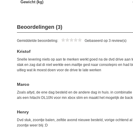
Gewicht (kg)
Beoordelingen (3)
Gemiddelde beoordeling:
Gebaseerd op 3 review(s)
Kristof
Snelle levering niets op aan te merken werkt goed na de dvd drive aan 
stak en zag dat di niet werkte een.mailtje gest naar consolepro en ha
uitleg wat ik moest doen voor de drive te late werken
Marco
Zoals altyd, de ene dag besteld en de andere dag in huis. in combinati
als een hitachi DL10N voor mn xbox slim en maakt het mogelijk de back
Henry
Dvd stuk, zoontje balen, zelfde avond nieuwe besteld, vorige ochtend al
zoontje weer blij :D