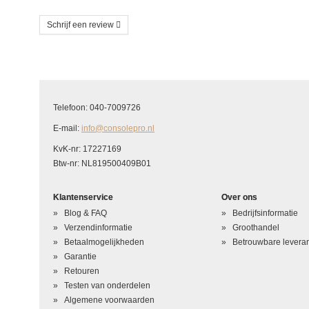
Schrijf een review
Schrijf uw eigen beoordeling
U beoordeelt: Xbox 360 slim DVD Drive Liteon DG-16D4S
Telefoon: 040-7009726
Hoe waardeert u dit product?
*
E-mail:
info@consolepro.nl
Waardering
KvK-nr: 17227169
Btw-nr: NL819500409B01
Uw naam
*
Klantenservice
Over ons
Uw beoordeling in één zin
*
Blog & FAQ
Bedrijfsinformatie
Beoordeling
*
Verzendinformatie
Groothandel
Betaalmogelijkheden
Betrouwbare leveran
Garantie
Retouren
Testen van onderdelen
Algemene voorwaarden