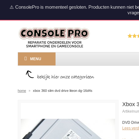
⚠️ ConsolePro is momenteel gesloten. Producten kunnen niet b
vrage
MENU
home
»
xbox 360 slim dvd drive liteon dg-16d4s
Xbox 3
Artikeln
DVD Driv
Lees verd