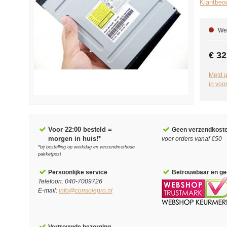
Klantbeoo
We 
€ 32
Meld u
in voo
Voor 22:00 besteld =
Geen verzendkost
morgen in huis!*
voor orders vanaf €50
*bij bestelling op werkdag en verzendmethode
pakketpost
Persoonlijke service
Betrouwbaar en gec
Telefoon: 040-7009726
E-mail:
info@consolepro.nl