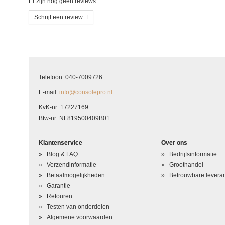
Er zijn nog geen reviews
Schrijf een review
Schrijf uw eigen beoordeling
U beoordeelt: WiiU LCD
Telefoon: 040-7009726
Hoe waardeert u dit product?
*
E-mail:
info@consolepro.nl
Waardering
KvK-nr: 17227169
Btw-nr: NL819500409B01
Uw naam
*
Klantenservice
Over ons
Uw beoordeling in één zin
*
Blog & FAQ
Bedrijfsinformatie
Beoordeling
*
Verzendinformatie
Groothandel
Betaalmogelijkheden
Betrouwbare leveran
Garantie
Retouren
Testen van onderdelen
Algemene voorwaarden