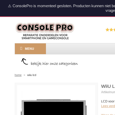
⚠️ ConsolePro is momenteel gesloten. Producten kunnen niet b
vrage
MENU
home
»
wiiu lcd
WiiU 
Artikeln
LCD voor
Lees verd