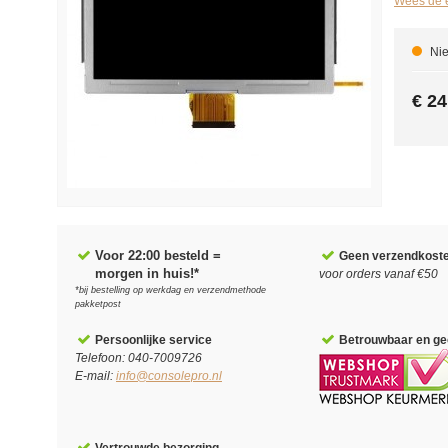
Wees de e
Nie
€ 24
Voor 22:00 besteld =
Geen verzendkost
morgen in huis!*
voor orders vanaf €50
*bij bestelling op werkdag en verzendmethode
pakketpost
Persoonlijke service
Betrouwbaar en gec
Telefoon: 040-7009726
E-mail:
info@consolepro.nl