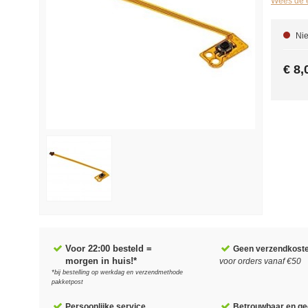
Wees de e
Nie
€ 8,
Voor 22:00 besteld =
Geen verzendkost
morgen in huis!*
voor orders vanaf €50
*bij bestelling op werkdag en verzendmethode
pakketpost
Persoonlijke service
Betrouwbaar en gec