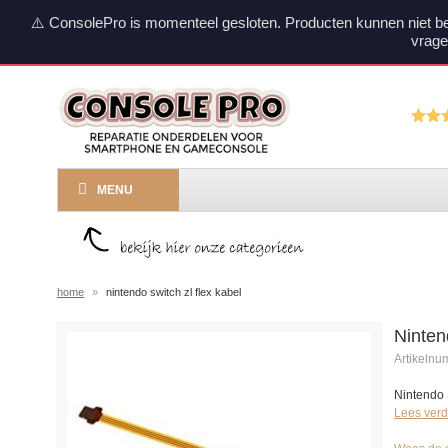
⚠️ ConsolePro is momenteel gesloten. Producten kunnen niet b
vrage
MENU
home
»
nintendo switch zl flex kabel
Ninten
Artikeln
Nintendo 
Lees verd