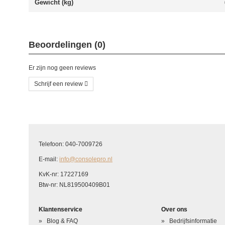
Gewicht (kg)
Beoordelingen (0)
Er zijn nog geen reviews
Schrijf een review
Schrijf uw eigen beoordeling
U beoordeelt: Nintendo Switch ZL Flex Kabel
Telefoon: 040-7009726
Hoe waardeert u dit product?
*
E-mail:
info@consolepro.nl
Waardering
KvK-nr: 17227169
Btw-nr: NL819500409B01
Uw naam
*
Klantenservice
Over ons
Uw beoordeling in één zin
*
Blog & FAQ
Bedrijfsinformatie