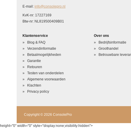
E-mail:
info@consolepro.nl
KvK-nr: 17227169
Btw-nr: NL819500409B01
Klantenservice
Over ons
Blog & FAQ
Bedrijfsinformatie
Verzendinformatie
Groothandel
Betaalmogelijkheden
Betrouwbare leveran
Garantie
Retouren
Testen van onderdelen
Algemene voorwaarden
Klachten
Privacy policy
Copyright © 2026 ConsolePro
height="0" width="0" style="display:none;visibility:hidden">