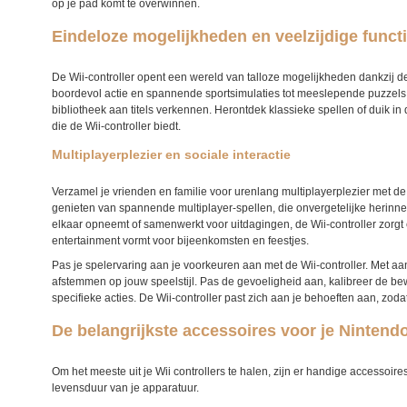
op je pad komt te overwinnen.
Eindeloze mogelijkheden en veelzijdige funct
De Wii-controller opent een wereld van talloze mogelijkheden dankzij d
boordevol actie en spannende sportsimulaties tot meeslepende puzzels 
bibliotheek aan titels verkennen. Herontdek klassieke spellen of duik 
die de Wii-controller biedt.
Multiplayerplezier en sociale interactie
Verzamel je vrienden en familie voor urenlang multiplayerplezier met de Wi
genieten van spannende multiplayer-spellen, die onvergetelijke herinner
elkaar opneemt of samenwerkt voor uitdagingen, de Wii-controller zorg
entertainment vormt voor bijeenkomsten en feestjes.
Pas je spelervaring aan je voorkeuren aan met de Wii-controller. Met aa
afstemmen op jouw speelstijl. Pas de gevoeligheid aan, kalibreer de be
specifieke acties. De Wii-controller past zich aan je behoeften aan, zodat
De belangrijkste accessoires voor je Nintendo
Om het meeste uit je Wii controllers te halen, zijn er handige accessoi
levensduur van je apparatuur.