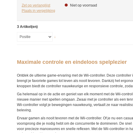
Zet op verlanglijst
Niet op voorraad
Plaats in vergelijking
3 Artikel(en)
↓
Maximale controle en eindeloos spelplezier
Ontdek de ultieme game-ervaring met de Wii-controller. Deze controller 
brengt je favoriete games tot leven als nooit tevoren. Dankzij het ergo
knoppen biedt de controller nauwkeurige en responsieve controle, zodat 
Ga helemaal op in de actie en geniet van elk moment met de Wii-control
nieuwe manier met spellen omgaan. Zwaai met je controller als een tennis
Wii-controller volgt je bewegingen nauwkeurig, vertaalt ze naar realis
beleving.
Ervaar gamen als nooit tevoren met de Wii-controller. Of je nu een casua
voorsprong die je nodig hebt om de concurrentie te domineren. De sn
voor precieze manoeuvres en snelle reflexen. Met de Wii-controller in ha