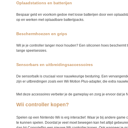
Oplaadstations en batterijen
Bespaar geld en voorkom gedoe met losse batterijen door een oplaadstati
op en werken met oplaadbare batterijpacks.
Beschermhoezen en grips
Wil je je controller langer mooi houden? Een siliconen hoes beschermt teg
lange speelsessies.
Sensorbars en uitbreidingsaccessoires
De sensorbalk is cruciaal voor nauwkeurige besturing. Een vervangende s
zijn er uitbreidingen zoals een Wii Motion Plus-adapter, die extra na
Met deze accessoires verbeter je de gameplay en zorg je ervoor dat je Nint
Wii controller kopen?
Spelen op een Nintendo Wii is erg interactief. Waar je bij andere game 
te kunnen spelen. Doordat je veel moet bewegen kan het altijd gebeuren 
dan bij ConsolePro een nieuwe Wii controller kopen. Ook wanneer je gra