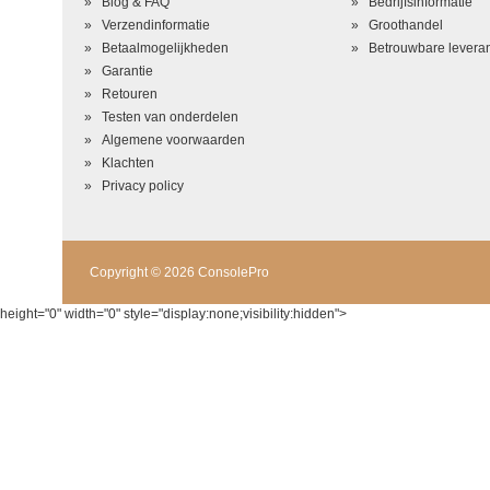
Blog & FAQ
Bedrijfsinformatie
Verzendinformatie
Groothandel
Betaalmogelijkheden
Betrouwbare leveran
Garantie
Retouren
Testen van onderdelen
Algemene voorwaarden
Klachten
Privacy policy
Copyright © 2026 ConsolePro
height="0" width="0" style="display:none;visibility:hidden">