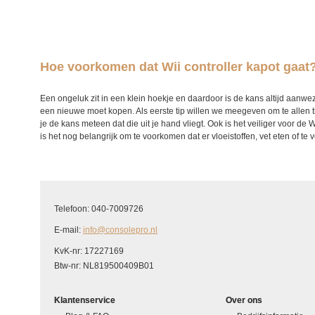
Hoe voorkomen dat Wii controller kapot gaat
Een ongeluk zit in een klein hoekje en daardoor is de kans altijd aanwezig
een nieuwe moet kopen. Als eerste tip willen we meegeven om te allen t
je de kans meteen dat die uit je hand vliegt. Ook is het veiliger voor de 
is het nog belangrijk om te voorkomen dat er vloeistoffen, vet eten of te v
Telefoon: 040-7009726
E-mail:
info@consolepro.nl
KvK-nr: 17227169
Btw-nr: NL819500409B01
Klantenservice
Over ons