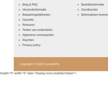
Uw beoordeling in één zin
*
Blog & FAQ
Bedrijfsinformatie
Beoordeling
*
Verzendinformatie
Groothandel
Betaalmogelijkheden
Betrouwbare leveran
Garantie
Retouren
Testen van onderdelen
Algemene voorwaarden
Klachten
Privacy policy
Copyright © 2026 ConsolePro
height="0" width="0" style="display:none;visibility:hidden">