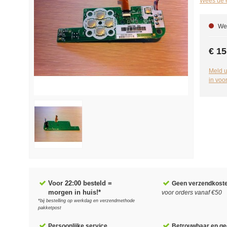
Wees de e
We 
€ 15
Meld u
in voo
Voor 22:00 besteld =
Geen verzendkost
morgen in huis!*
voor orders vanaf €50
*bij bestelling op werkdag en verzendmethode
pakketpost
Persoonlijke service
Betrouwbaar en gec