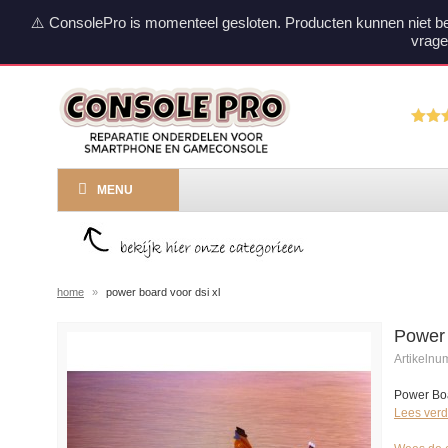
⚠️ ConsolePro is momenteel gesloten. Producten kunnen niet b
vrage
MENU
home
»
power board voor dsi xl
Power 
Artikeln
Power Bo
Lees verd