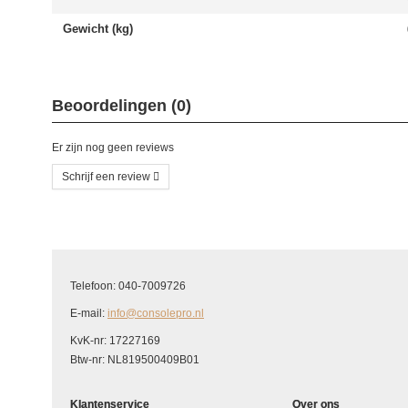
Gewicht (kg)
Beoordelingen (0)
Er zijn nog geen reviews
Schrijf een review
Schrijf uw eigen beoordeling
U beoordeelt: Power Board voor DSi XL
Telefoon: 040-7009726
Hoe waardeert u dit product?
*
E-mail:
info@consolepro.nl
Waardering
KvK-nr: 17227169
Btw-nr: NL819500409B01
Uw naam
*
Klantenservice
Over ons