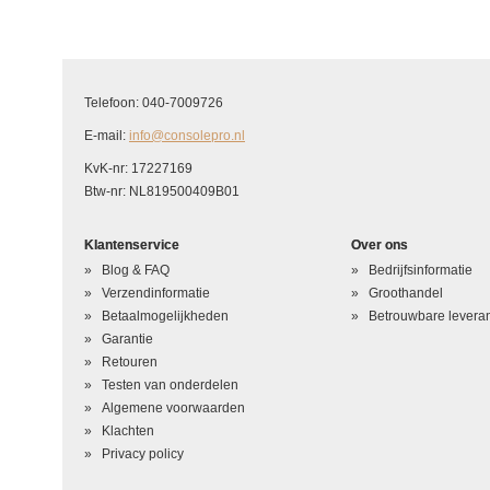
Schrijf uw eigen beoordeling
U beoordeelt: PS3 superslim Power Supply PSU Voeding APS-330 AD
Telefoon: 040-7009726
Hoe waardeert u dit product?
*
E-mail:
info@consolepro.nl
Waardering
KvK-nr: 17227169
Btw-nr: NL819500409B01
Uw naam
*
Klantenservice
Over ons
Uw beoordeling in één zin
*
Blog & FAQ
Bedrijfsinformatie
Beoordeling
*
Verzendinformatie
Groothandel
Betaalmogelijkheden
Betrouwbare leveran
Garantie
Retouren
Testen van onderdelen
Algemene voorwaarden
Klachten
Privacy policy