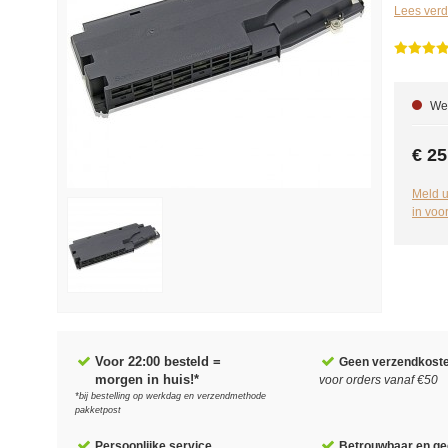
Lees verd
We 
€ 25
Meld u
in voo
Voor 22:00 besteld =
Geen verzendkost
morgen in huis!*
voor orders vanaf €50
*bij bestelling op werkdag en verzendmethode
pakketpost
Persoonlijke service
Betrouwbaar en gec