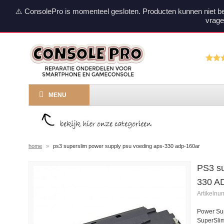
⚠️ ConsolePro is momenteel gesloten. Producten kunnen niet b
vrage
MENU
home
»
ps3 superslim power supply psu voeding aps-330 adp-160ar
PS3 s
330 A
Artikeln
Power Su
SuperSli