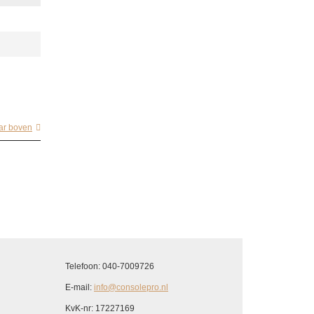
ar boven
Telefoon: 040-7009726
E-mail:
info@consolepro.nl
KvK-nr: 17227169