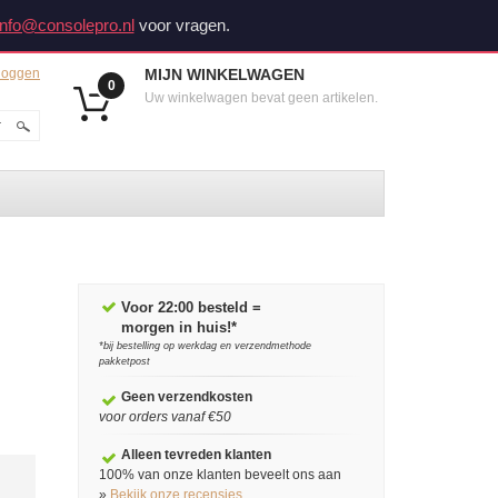
info@consolepro.nl
voor vragen.
loggen
MIJN WINKELWAGEN
0
Uw winkelwagen bevat geen artikelen.
Voor 22:00 besteld =
morgen in huis!*
*bij bestelling op werkdag en verzendmethode
pakketpost
Geen verzendkosten
voor orders vanaf €50
Alleen tevreden klanten
100% van onze klanten beveelt ons aan
»
Bekijk onze recensies