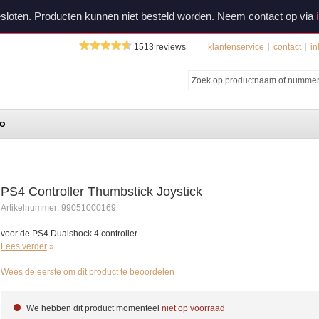
sloten. Producten kunnen niet besteld worden. Neem contact op via
1513
reviews
klantenservice
contact
in
do
PS4 Controller Thumbstick Joystick
Artikelnummer:
99051000169
voor de PS4 Dualshock 4 controller
Lees verder
Wees de eerste om dit product te beoordelen
We hebben dit product momenteel
niet op voorraad