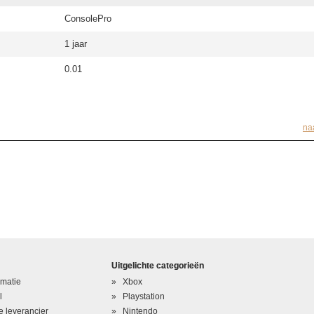
ConsolePro
1 jaar
0.01
na
Uitgelichte categorieën
rmatie
Xbox
l
Playstation
 leverancier
Nintendo