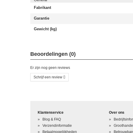
Fabrikant
Garantie
Gewicht (kg)
Beoordelingen (0)
Er zijn nog geen reviews
Schrijf een review
Schrijf uw eigen beoordeling
U beoordeelt: PS4 Controller Thumbstick Joystick
Klantenservice
Over ons
Hoe waardeert u dit product?
*
Blog & FAQ
Bedrijfsinfo
Verzendinformatie
Groothande
Waardering
Betaalmogelijkheden
Betrouwbare