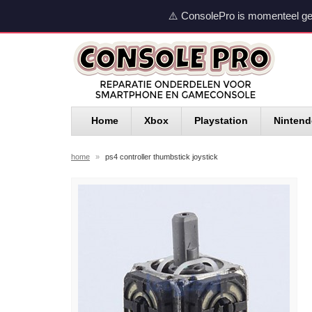
⚠️ ConsolePro is momenteel ge
Home
Xbox
Playstation
Ninten
home
»
ps4 controller thumbstick joystick