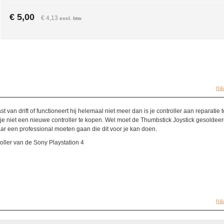
€ 5,00
€ 4,13
excl. btw
na
ast van drift of functioneert hij helemaal niet meer dan is je controller aan reparatie 
 je niet een nieuwe controller te kopen. Wel moet de Thumbstick Joystick gesoldee
naar een professional moeten gaan die dit voor je kan doen.
oller van de Sony Playstation 4
na