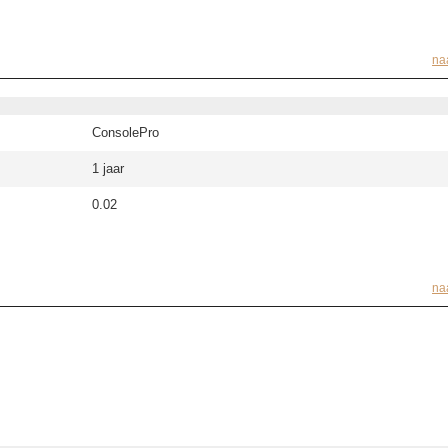
na
ConsolePro
1 jaar
0.02
na