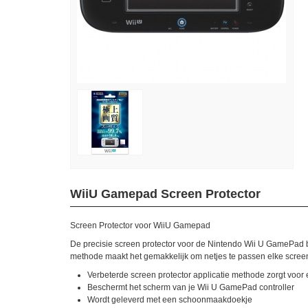
WiiU Gamepad Screen Protector
Screen Protector voor WiiU Gamepad
De
precisie
screen protector
voor de
Nintendo
Wii U
GamePad
methode
maakt het gemakkelijk om
netjes
te passen
elke
screen
Verbeterde
screen protector
applicatie
methode
zorgt voor
Beschermt
het scherm van
je Wii
U
GamePad
controller
Wordt geleverd met een
schoonmaakdoekje