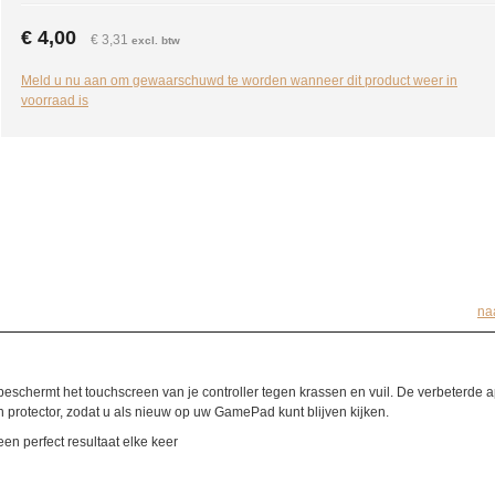
€ 4,00
€ 3,31
excl. btw
Meld u nu aan om gewaarschuwd te worden wanneer dit product weer in
voorraad is
na
beschermt
het touchscreen van
je controller
tegen krassen
en vuil
.
De verbeterde
a
 protector
, zodat u
als nieuw op
uw
GamePad
kunt
blijven kijken
.
een perfect resultaat
elke keer