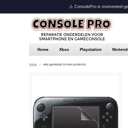
⚠️ ConsolePro is momenteel ge
Home
Xbox
Playstation
Ninten
home
»
wiiu gamepad screen protector