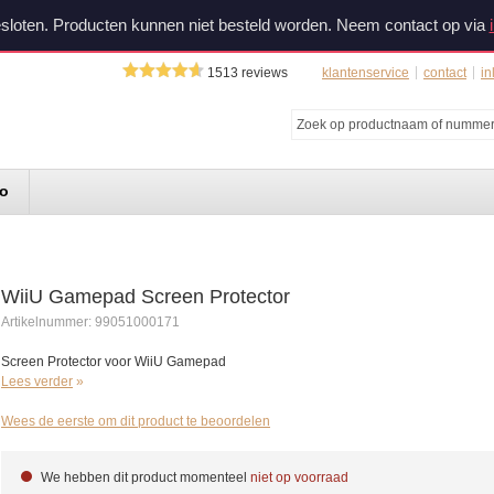
sloten. Producten kunnen niet besteld worden. Neem contact op via
1513
reviews
klantenservice
contact
in
do
WiiU Gamepad Screen Protector
Artikelnummer:
99051000171
Screen Protector voor WiiU Gamepad
Lees verder
Wees de eerste om dit product te beoordelen
We hebben dit product momenteel
niet op voorraad