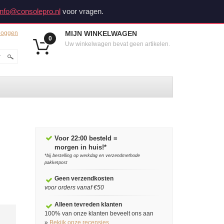
info@consolepro.nl
voor vragen.
loggen
MIJN WINKELWAGEN
0
Uw winkelwagen bevat geen artikelen.
Voor 22:00 besteld =
morgen in huis!*
*bij bestelling op werkdag en verzendmethode
pakketpost
Geen verzendkosten
voor orders vanaf €50
Alleen tevreden klanten
100% van onze klanten beveelt ons aan
»
Bekijk onze recensies